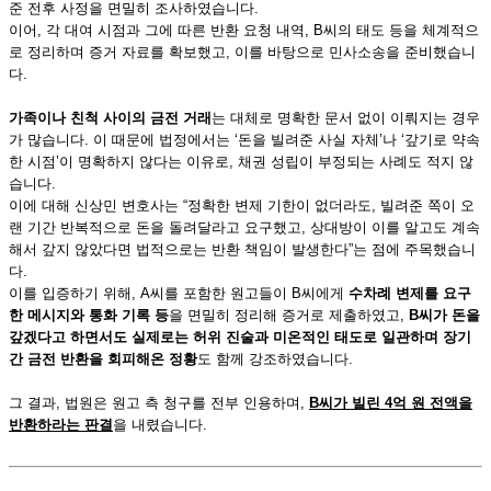
준 전후 사정을 면밀히 조사하였습니다.
이어, 각 대여 시점과 그에 따른 반환 요청 내역, B씨의 태도 등을 체계적으
로 정리하며 증거 자료를 확보했고, 이를 바탕으로 민사소송을 준비했습니
다.
가족이나 친척 사이의 금전 거래
는 대체로 명확한 문서 없이 이뤄지는 경우
가 많습니다. 이 때문에 법정에서는 ‘돈을 빌려준 사실 자체’나 ‘갚기로 약속
한 시점’이 명확하지 않다는 이유로, 채권 성립이 부정되는 사례도 적지 않
습니다.
이에 대해 신상민 변호사는 “정확한 변제 기한이 없더라도, 빌려준 쪽이 오
랜 기간 반복적으로 돈을 돌려달라고 요구했고, 상대방이 이를 알고도 계속
해서 갚지 않았다면 법적으로는 반환 책임이 발생한다”는 점에 주목했습니
다.
이를 입증하기 위해, A씨를 포함한 원고들이 B씨에게
수차례 변제를 요구
한 메시지와 통화 기록 등
을 면밀히 정리해 증거로 제출하였고,
B
씨가 돈을
갚겠다고 하면서도 실제로는 허위 진술과 미온적인 태도로 일관하며 장기
간 금전 반환을 회피해온 정황
도 함께 강조하였습니다.
그 결과, 법원은 원고 측 청구를 전부 인용하며,
B
씨가 빌린 4억 원 전액을
반환하라는 판결
을 내렸습니다.