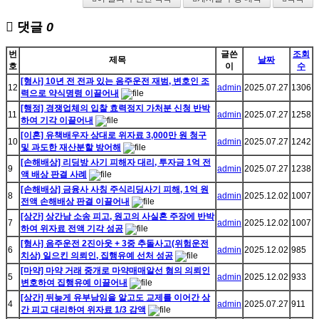
댓글
0
번
글쓴
조회
제목
날짜
호
이
수
[형사] 10년 전 전과 있는 음주운전 재범, 변호인 조
12
admin
2025.07.27
1306
력으로 약식명령 이끌어내
[행정] 경쟁업체의 입찰 효력정지 가처분 신청 반박
11
admin
2025.07.27
1258
하여 기각 이끌어내
[이혼] 유책배우자 상대로 위자료 3,000만 원 청구
10
admin
2025.07.27
1242
및 과도한 재산분할 방어해
[손해배상] 리딩방 사기 피해자 대리, 투자금 1억 전
9
admin
2025.07.27
1238
액 배상 판결 사례
[손해배상] 금융사 사칭 주식리딩사기 피해, 1억 원
8
admin
2025.12.02
1007
전액 손해배상 판결 이끌어내
[상간] 상간남 소송 피고, 원고의 사실혼 주장에 반박
7
admin
2025.12.02
1007
하여 위자료 전액 기각 성공
[형사] 음주운전 2진아웃 + 3중 추돌사고(위험운전
6
admin
2025.12.02
985
치상) 일으킨 의뢰인, 집행유예 선처 성공
[마약] 마약 거래 중개로 마약매매알선 혐의 의뢰인
5
admin
2025.12.02
933
변호하여 집행유예 이끌어내
[상간] 뒤늦게 유부남임을 알고도 교제를 이어간 상
4
admin
2025.07.27
911
간 피고 대리하여 위자료 1/3 감액