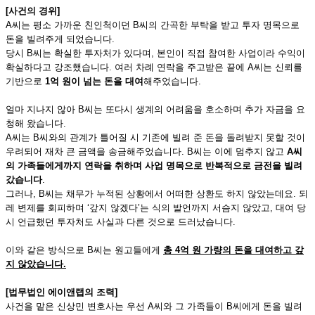
[
사건의 경위]
A씨는 평소 가까운 친인척이던 B씨의 간곡한 부탁을 받고 투자 명목으로
돈을 빌려주게 되었습니다.
당시 B씨는 확실한 투자처가 있다며, 본인이 직접 참여한 사업이라 수익이
확실하다고 강조했습니다. 여러 차례 연락을 주고받은 끝에 A씨는 신뢰를
기반으로
1억 원이 넘는 돈을 대여
해주었습니다.
얼마 지나지 않아 B씨는 또다시 생계의 어려움을 호소하며 추가 자금을 요
청해 왔습니다.
A씨는 B씨와의 관계가 틀어질 시 기존에 빌려 준 돈을 돌려받지 못할 것이
우려되어 재차 큰 금액을 송금해주었습니다. B씨는 이에 멈추지 않고
A씨
의 가족들에게까지 연락을 취하며 사업 명목으로 반복적으로 금전을 빌려
갔습니다
.
그러나, B씨는 채무가 누적된 상황에서 어떠한 상환도 하지 않았는데요. 되
레 변제를 회피하며 ‘갚지 않겠다’는 식의 발언까지 서슴지 않았고, 대여 당
시 언급했던 투자처도 사실과 다른 것으로 드러났습니다.
이와 같은 방식으로 B씨는 원고들에게
총 4억 원 가량의 돈을 대여하고 갚
지 않았습니다.
[
법무법인 에이앤랩의 조력]
사건을 맡은 신상민 변호사는 우선 A씨와 그 가족들이 B씨에게 돈을 빌려