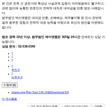
본 건은 친족 간 금전거래 특성상 사실관계 입증이 어려웠음에도 불구하고,
관련 법리에 능통한 변호인의 전략적 대처로 대여금을 반환 받은 사례입니
다.
법무법인 에이앤랩은 대여금 반환, 손해배상, 채무불이행 등 민사 전반에
걸쳐 풍부한 경험과 전략적 대응 능력을 바탕으로 최선의 방안을 마련해드
립니다.
법조 경력 10년 이상, 법무법인 에이앤랩은 365일 24시간
언제든지 상담 가
능합니다.
상담 문의 : 02-538-0340
추천 0
비추천 0
첨부 [
1
]
image.png
[File Size:145.1KB/Download:93]
이 게시물을
이 글의 추천인 목록
게시글 수정 내역
목록