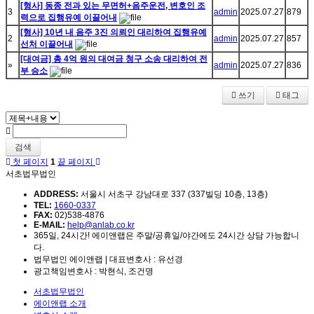
[형사] 동종 전과 있는 무면허+음주운전, 변호인 조
3
admin
2025.07.27
879
력으로 집행유예 이끌어내
[형사] 10년 내 음주 3진 의뢰인 대리하여 집행유예
2
admin
2025.07.27
857
선처 이끌어내
[대여금] 총 4억 원의 대여금 청구 소송 대리하여 전
»
admin
2025.07.27
836
부 승소
쓰기
태그
검색
첫 페이지
1
끝 페이지
서초법무법인
ADDRESS:
서울시 서초구 강남대로 337 (337빌딩 10층, 13층)
TEL:
1660-0337
FAX:
02)538-4876
E-MAIL:
help@anlab.co.kr
365일, 24시간! 에이앤랩은 주말/공휴일/야간에도 24시간 상담 가능합니
다.
법무법인 에이앤랩 | 대표변호사 : 유선경
광고책임변호사 : 박현식, 조건명
서초법무법인
에이앤랩 소개