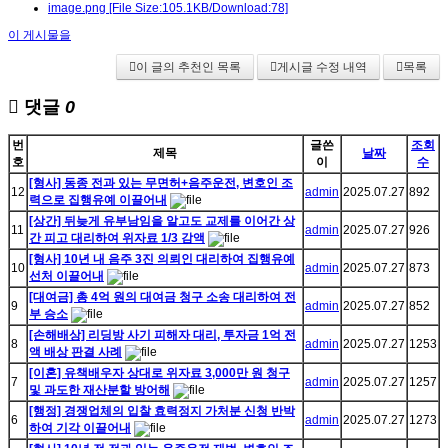
image.png
[File Size:105.1KB/Download:78]
이 게시물을
이 글의 추천인 목록
게시글 수정 내역
목록
댓글
0
번
글쓴
조회
제목
날짜
호
이
수
[형사] 동종 전과 있는 무면허+음주운전, 변호인 조
12
admin
2025.07.27
892
력으로 집행유예 이끌어내
[상간] 뒤늦게 유부남임을 알고도 교제를 이어간 상
11
admin
2025.07.27
926
간 피고 대리하여 위자료 1/3 감액
[형사] 10년 내 음주 3진 의뢰인 대리하여 집행유예
10
admin
2025.07.27
873
선처 이끌어내
[대여금] 총 4억 원의 대여금 청구 소송 대리하여 전
9
admin
2025.07.27
852
부 승소
[손해배상] 리딩방 사기 피해자 대리, 투자금 1억 전
8
admin
2025.07.27
1253
액 배상 판결 사례
[이혼] 유책배우자 상대로 위자료 3,000만 원 청구
7
admin
2025.07.27
1257
및 과도한 재산분할 방어해
[행정] 경쟁업체의 입찰 효력정지 가처분 신청 반박
6
admin
2025.07.27
1273
하여 기각 이끌어내