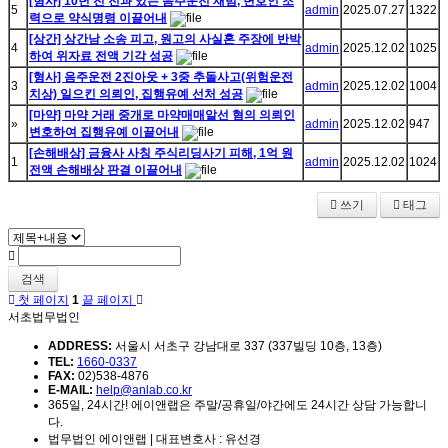
[형사] 10년 전 전과 있는 음주운전 재범, 변호인 조
5
admin
2025.07.27
1322
력으로 약식명령 이끌어내
[상간] 상간남 소송 피고, 원고의 사실혼 주장에 반박
4
admin
2025.12.02
1025
하여 위자료 전액 기각 성공
[형사] 음주운전 2진아웃 + 3중 추돌사고(위험운전
3
admin
2025.12.02
1004
치상) 일으킨 의뢰인, 집행유예 선처 성공
[마약] 마약 거래 중개로 마약매매알선 혐의 의뢰인
»
admin
2025.12.02
947
변호하여 집행유예 이끌어내
[손해배상] 금융사 사칭 주식리딩사기 피해, 1억 원
1
admin
2025.12.02
1024
전액 손해배상 판결 이끌어내
쓰기
태그
검색
첫 페이지
1
끝 페이지
서초법무법인
ADDRESS:
서울시 서초구 강남대로 337 (337빌딩 10층, 13층)
TEL:
1660-0337
FAX:
02)538-4876
E-MAIL:
help@anlab.co.kr
365일, 24시간! 에이앤랩은 주말/공휴일/야간에도 24시간 상담 가능합니
다.
법무법인 에이앤랩 | 대표변호사 : 유선경