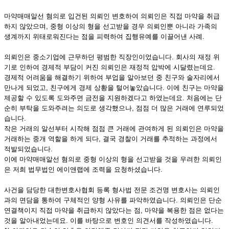
마약매매알선 혐의로 입건된 의뢰인 변호하여 의뢰인은 직접 마약을 취급
하지 않았으며, 중형 이상의 형을 선고받을 경우 의뢰인뿐 아니라 가족의
생계까지 위태로워진다는 점을 피력하여 집행유예를 이끌어낸 사례.
의뢰인은 중소기업에 근무하던 평범한 직장인이었습니다. 회사의 재정 위
기로 인하여 경제적 부담이 커진 의뢰인은 재정적 압박에 시달렸는데요.
경제적 어려움을 해결하기 위하여 부업을 알아보던 중 친구와 술자리에서
만나게 되었고, 친구에게 경제 상황을 털어놓았습니다. 이에 친구는 마약을
제공할 수 있도록 도와주면 금전을 지원하겠다고 하였는데요. 처음에는 단
순히 부탁을 도와주려는 의도로 생각했으나, 점점 더 많은 거래에 연루되었
습니다.
작은 거래의 알선부터 시작해 점점 큰 거래에 관여하게 된 의뢰인은 마약을
거래하는 중개 역할을 하게 되다, 결국 경찰이 거래를 추적하는 과정에서
적발되었습니다.
이에 마약매매알선 혐의로 중형 이상의 형을 선고받을 것을 우려한 의뢰인
은 저희 법무법인 에이앤랩에 조력을 요청하셨습니다.
사건을 담당한 대한변호사협회 등록 형사법 전문 조건명 변호사는 의뢰인
과의 면담을 통하여 구체적인 양형 사유를 파악하였습니다. 의뢰인은 단순
연결책이지 직접 마약을 취급하지 않았다는 점, 마약을 복용한 점은 없다는
것을 알아내었는데요. 이를 바탕으로 변호인 의견서를 작성하였습니다.