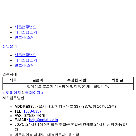
서초법무법인
에이앤랩 소개
변호사 소개
상담문의
서초법무법인
에이앤랩 소개
변호사 소개
업무사례
제목
글쓴이
수정한 사람
최종 글
업데이트 로그가 기록되어 있지 않은 게시글입니다.
« 첫 페이지
1
끝 페이지 »
서초법무법인
ADDRESS:
서울시 서초구 강남대로 337 (337빌딩 10층, 13층)
TEL:
1660-0337
FAX:
02)538-4876
E-MAIL:
help@anlab.co.kr
365일, 24시간! 에이앤랩은 주말/공휴일/야간에도 24시간 상담 가능합니
다.
법무법인 에이앤랩 | 대표변호사 : 유선경